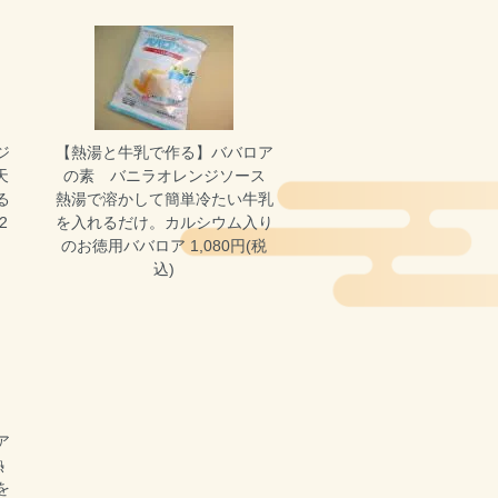
ジ
【熱湯と牛乳で作る】ババロア
天
の素 バニラオレンジソース
る
熱湯で溶かして簡単冷たい牛乳
2
を入れるだけ。カルシウム入り
のお徳用ババロア 1,080円(税
込)
ア
熱
を