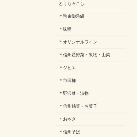
とうもろこし
＊幣束御幣餅
＊味噌
＊オリジナルワイン
＊信州産野菜・果物・山菜
＊ジビエ
＊市田柿
＊野沢菜・漬物
＊信州銘菓・お菓子
＊おやき
＊信州そば