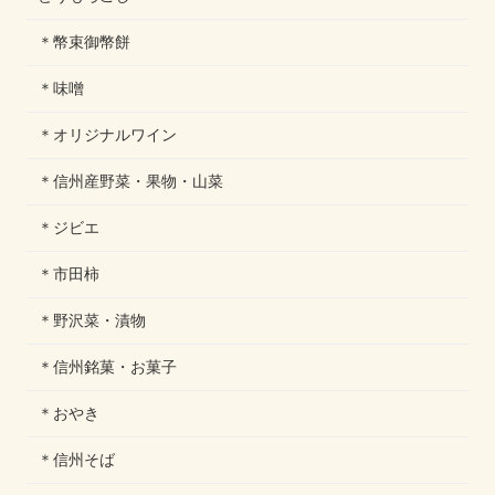
＊幣束御幣餅
＊味噌
＊オリジナルワイン
＊信州産野菜・果物・山菜
＊ジビエ
＊市田柿
＊野沢菜・漬物
＊信州銘菓・お菓子
＊おやき
＊信州そば