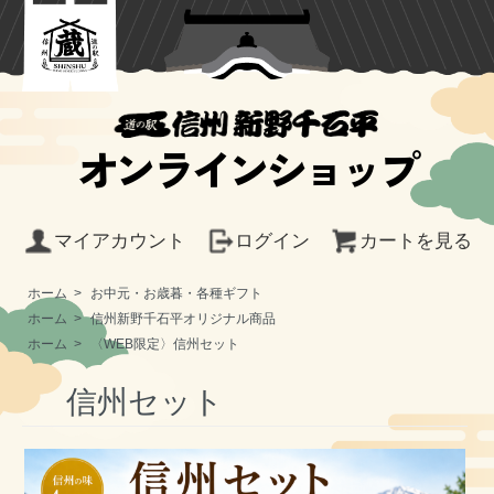
オンラインショップ
マイアカウント
ログイン
カートを見る
ホーム
>
お中元・お歳暮・各種ギフト
ホーム
>
信州新野千石平オリジナル商品
ホーム
>
〈WEB限定〉信州セット
信州セット