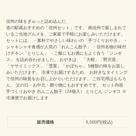
信州の味をぎゅっと詰め込んだ、
道の駅蔵おすすめの「信州セット」です。
南信州で親しまれて
いるご当地グルメを、ご家庭で手軽にお楽しみいただけます。
セットには、
・素朴でやさしい味わいの「手づくりおやき」
・
シャキシャキ食感が人気の「れんこん餃子」
・信州名物の味付
けチキン「とりじん」
・ご飯にもお酒にもよく合う「ジンギ
ス」
を詰め合わせました。
おやきは、
「大根」「野沢菜」
「ヤサイミックス」「雪菜」「かぼちゃ」
5種類の味をお楽し
みいただけます。
冷凍でお届けするため、
お好きなタイミング
で信州の味覚をお召し上がりいただけます。
ご自宅用はもちろ
ん、
父の日・お中元・贈り物にもおすすめです。
セット内容
手づくりおやき
れんこん餃子（24個入）
とりじん
ジンギス
※
冷凍便でお届けします
販売価格
6,500円(税込)